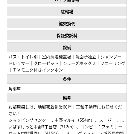
駐輪場
鍵交換代
保証委託料
設備
バス・トイレ別｜室内洗濯機置場｜洗面所独立｜シャンプー
ドレッサー｜クローゼット｜シューズボックス｜フローリング
｜ＴＶモニタ付きインタホン｜
条件
角部屋｜
備考
お部屋探しは、地域密着創業60年！正和不動産にお任せくだ
さい！
ショッピングセンター：中野マルイ（554m）、スーパー：ま
いばすけっと中野3丁目店（312m）、コンビニ：ファミリー
マート中野桃園店（415m）、ドラッグストア：スギ薬局中野