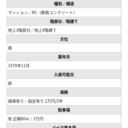
種別／構造
マンション／RC（鉄筋コンクリート）
階部分／階建て
地上3階部分／地上4階建て
方位
南
築年月
1970年11月
入居可能日
即
保険
損保有り・指定有り 2万円/2年
駐車場
有 近隣80m｜3万円
バイク置き場